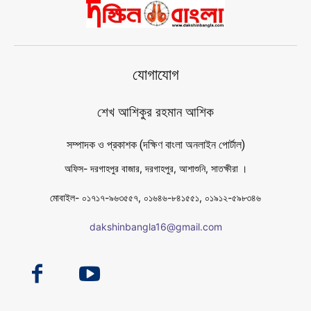
যোগাযোগ
শেখ আশিকুর রহমান আশিক
সম্পাদক ও প্রকাশক (দক্ষিণ বাংলা অনলাইন পোর্টাল)
অফিস- দরগাহপুর বাজার, দরগাহপুর, আশাশুনি, সাতক্ষীরা ।
মোবাইল- ০১৭১৭-৯৬৩৫৫৭, ০১৬৪৬-৮৪১৫৫১, ০১৯১২-৫৯৮৩৪৬
dakshinbangla16@gmail.com