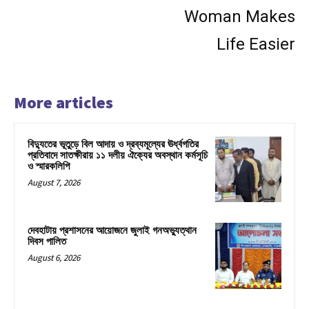
Woman Makes
Life Easier
More articles
বিদ্যুতের ভূতুড়ে বিল আদায় ও দ্রব্যমূল্যের ঊর্ধ্বগতির
প্রতিবাদে সাতক্ষীরায় ১১ দলীয় ঐক্যের অবস্থান কর্মসূচি
ও স্মারকলিপি
August 7, 2026
দেবহাটায় প্রশাসনের আয়োজনে জুলাই গনঅভ্যুত্থান
দিবস পালিত
August 6, 2026