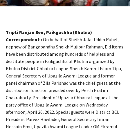
Tripti Ranjan Sen, Paikgachha (Khulna)
Correspondent :
On behalf of Sheikh Jalal Uddin Rubel,
nephew of Bangabandhu Sheikh Mujibur Rahman, Eid items
have been distributed among hundreds of helpless and
destitute people in Paikgachha of Khulna organized by
Khulna District Chhatra League. Sheikh Kamrul Islam Tipu,
General Secretary of Upazila Awami League and former
panel chairman of Zila Parishad was the chief guest at the
distribution function presided over by Perth Pratim
Chakraborty, President of Upazila Chhatra League at the
party office of Upazila Awami League on Wednesday
afternoon, April 26, 2022. Special guests were District BCL
President Parvez Hawlader, General Secretary Imran
Hossain Emu, Upazila Awami League Leader GM Ekramul