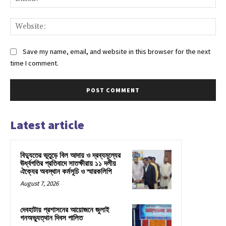
Web
Save my name, email, and website in this browser for the next
time I comment.
Latest article
বিদ্যুতের ভূতুড়ে বিল আদায় ও দ্রব্যমূল্যের
ঊর্ধ্বগতির প্রতিবাদে সাতক্ষীরায় ১১ দলীয়
ঐক্যের অবস্থান কর্মসূচি ও স্মারকলিপি
August 7, 2026
দেবহাটায় প্রশাসনের আয়োজনে জুলাই
গনঅভ্যুত্থান দিবস পালিত