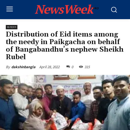
NewsWeek
PRO
বাংলাদেশ
Distribution of Eid items among
the needy in Paikgacha on behalf
of Bangabandhu’s nephew Sheikh
Rubel
April 28, 2022
0
315
By
dakshinbangla