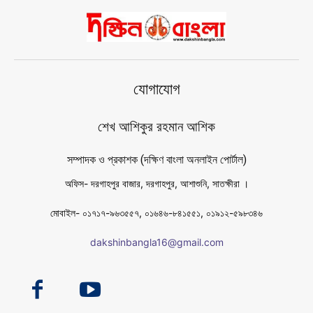
যোগাযোগ
শেখ আশিকুর রহমান আশিক
সম্পাদক ও প্রকাশক (দক্ষিণ বাংলা অনলাইন পোর্টাল)
অফিস- দরগাহপুর বাজার, দরগাহপুর, আশাশুনি, সাতক্ষীরা ।
মোবাইল- ০১৭১৭-৯৬৩৫৫৭, ০১৬৪৬-৮৪১৫৫১, ০১৯১২-৫৯৮৩৪৬
dakshinbangla16@gmail.com