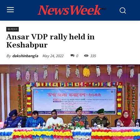
NewsWeek
PRO
বাংলাদেশ
Ansar VDP rally held in
Keshabpur
May 24, 2022
0
335
By
dakshinbangla