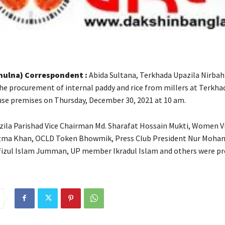
hulna) Correspondent :
Abida Sultana, Terkhada Upazila Nirbahi
he procurement of internal paddy and rice from millers at Terkha
e premises on Thursday, December 30, 2021 at 10 am.
ila Parishad Vice Chairman Md. Sharafat Hossain Mukti, Women V
ma Khan, OCLD Token Bhowmik, Press Club President Nur Moham
fizul Islam Jumman, UP member Ikradul Islam and others were pr