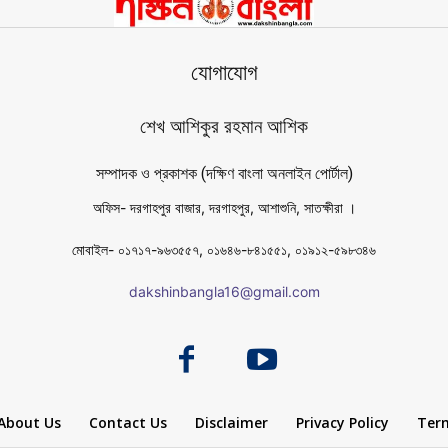
যোগাযোগ
শেখ আশিকুর রহমান আশিক
সম্পাদক ও প্রকাশক (দক্ষিণ বাংলা অনলাইন পোর্টাল)
অফিস- দরগাহপুর বাজার, দরগাহপুর, আশাশুনি, সাতক্ষীরা ।
মোবাইল- ০১৭১৭-৯৬৩৫৫৭, ০১৬৪৬-৮৪১৫৫১, ০১৯১২-৫৯৮৩৪৬
dakshinbangla16@gmail.com
About Us
Contact Us
Disclaimer
Privacy Policy
Term