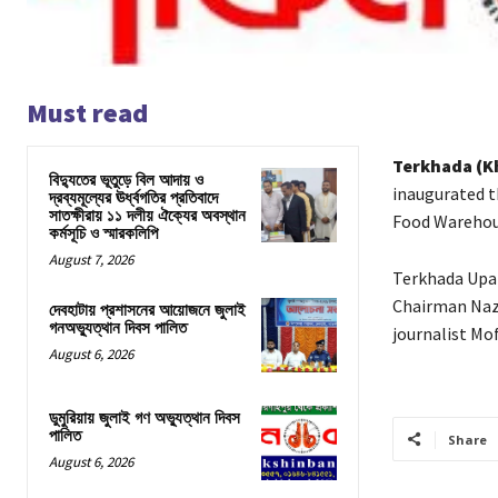
Must read
Terkhada (K
বিদ্যুতের ভূতুড়ে বিল আদায় ও
inaugurated t
দ্রব্যমূল্যের ঊর্ধ্বগতির প্রতিবাদে
সাতক্ষীরায় ১১ দলীয় ঐক্যের অবস্থান
Food Warehous
কর্মসূচি ও স্মারকলিপি
August 7, 2026
Terkhada Upaz
Chairman Naz
দেবহাটায় প্রশাসনের আয়োজনে জুলাই
গনঅভ্যুত্থান দিবস পালিত
journalist Mo
August 6, 2026
ডুমুরিয়ায় জুলাই গণ অভ্যুত্থান দিবস
পালিত
Share
August 6, 2026