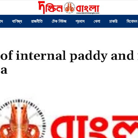
াদ
বাণিজ্য
রাজনীতি
টেক নিউজ
প্রবাস
খেলা
চাকরি
বিনোদন
f internal paddy and 
da