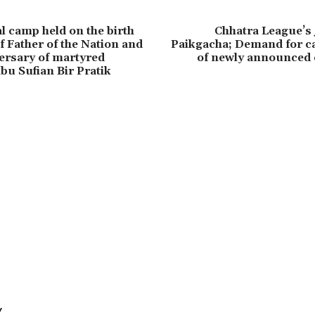
l camp held on the birth
Chhatra League’s j
f Father of the Nation and
Paikgacha; Demand for ca
ersary of martyred
of newly announced
bu Sufian Bir Pratik
Y