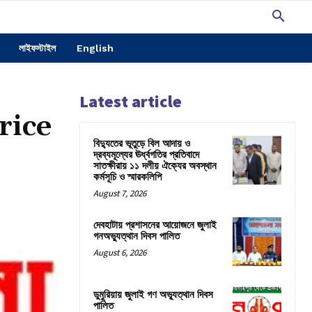
লাইফস্টাইল
English
Latest article
rice
বিদ্যুতের ভূতুড়ে বিল আদায় ও
দ্রব্যমূল্যের ঊর্ধ্বগতির প্রতিবাদে
সাতক্ষীরায় ১১ দলীয় ঐক্যের অবস্থান
কর্মসূচি ও স্মারকলিপি
August 7, 2026
দেবহাটায় প্রশাসনের আয়োজনে জুলাই
গনঅভ্যুত্থান দিবস পালিত
August 6, 2026
ডুমুরিয়ায় জুলাই গণ অভ্যুত্থান দিবস
পালিত