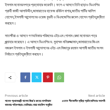
ইসলাম মনোনয়নপত্র প্রত্যাহার করেননি। ফলে এ আসনে তিনি ছাড়াও বিএনপির
প্রার্থী কাজী আলাউদ্দীন,জামায়াতের হাফেজ রবিউল বাশার,জাতীয় পার্টির আলিপ
হোসেন,ইসলামী আন্দোলনের ওয়েজ কুরনী ও বিএমজেপির রুবেল হোসেন প্রতিদ্বন্দ্বীতা
করছেন।
সাতক্ষীরা-৪ আসনে গণঅধিকার পরিষদের এইচএম গোলাম রেজা মনোনয়ন পত্র
প্র্ত্যাহার করেছেন। এ আসনে বিএনপির ড. মুহাম্মদ মনিরুজ্জামান,জামায়াতের জিএম
নজরুল ইসলাম ও ইসলামী আন্দোলনের এইচ এম মিজানুর রহমান আগামী জাতীয় সংসদ
নির্বাচনে প্রতিদ্বন্দ্বীতা করছেন।
Previous article
Next article
সাবেক প্রধানমন্ত্রী খালেদা জিয়া’র রুহের মাগফিরাত
৫৪তম শীতকালীন ক্রীড়া প্রতিযোগিতার সমাপনী
কামনায় পাইকগাছার তোকিয়ায় দোয়া মাহফিল অনুষ্ঠিত