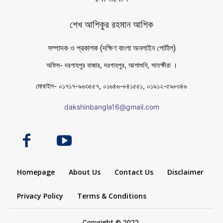
শেখ আশিকুর রহমান আশিক
সম্পাদক ও প্রকাশক (দক্ষিণ বাংলা অনলাইন পোর্টাল)
অফিস- দরগাহপুর বাজার, দরগাহপুর, আশাশুনি, সাতক্ষীরা ।
মোবাইল- ০১৭১৭-৯৬৩৫৫৭, ০১৬৪৬-৮৪১৫৫১, ০১৯১২-৫৯৮৩৪৬
dakshinbangla16@gmail.com
Homepage
About Us
Contact Us
Disclaimer
Privacy Policy
Terms & Conditions
Copyright © 2022.