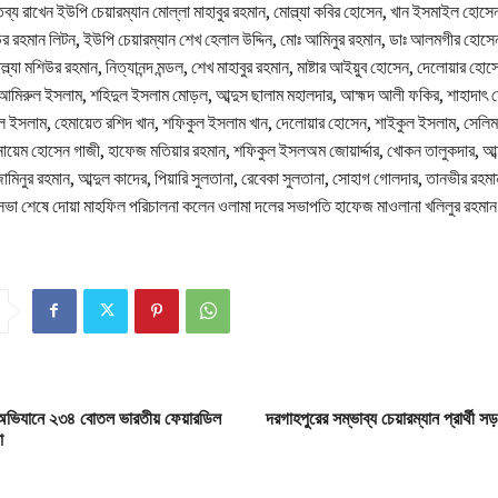
ব্য রাখেন ইউপি চেয়ারম্যান মোল্লা মাহাবুর রহমান, মোল্ল্যা কবির হোসেন, খান ইসমাইল হোসে
 রহমান লিটন, ইউপি চেয়ারম্যান শেখ হেলাল উদ্দিন, মোঃ আমিনুর রহমান, ডাঃ আলমগীর হোসেন
্ল্যা মশিউর রহমান, নিত্যানন্দ মন্ডল, শেখ মাহাবুর রহমান, মাষ্টার আইয়ুব হোসেন, দেলোয়ার হোসে
আমিরুল ইসলাম, শহিদুল ইসলাম মোড়ল, আব্দুস ছালাম মহালদার, আহ্মদ আলী ফকির, শাহাদাৎ হ
ুল ইসলাম, হেমায়েত রশিদ খান, শফিকুল ইসলাম খান, দেলোয়ার হোসেন, শাইকুল ইসলাম, সেলিম
ায়েম হোসেন গাজী, হাফেজ মতিয়ার রহমান, শফিকুল ইসলঅম জোয়ার্দ্দার, খোকন তালুকদার, আব্
, জামিনুর রহমান, আব্দুল কাদের, পিয়ারি সুলতানা, রেবেকা সুলতানা, সোহাগ গোলদার, তানভীর রহম
ভা শেষে দোয়া মাহফিল পরিচালনা কলেন ওলামা দলের সভাপতি হাফেজ মাওলানা খলিলুর রহমা
র অভিযানে ২৩৪ বোতল ভারতীয় ফেয়ারডিল
দরগাহপুরের সম্ভাব্য চেয়ারম্যান প্রার্থী 
া