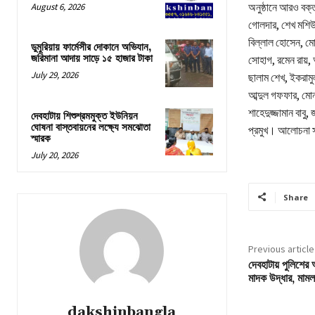
অনুষ্ঠানে আরও বক্ত
August 6, 2026
গোলদার, শেখ মশিউর
বিল্লাল হোসেন, মোল
ডুমুরিয়ায় ফার্মেসীর দোকানে অভিযান,
জরিমানা আদায় সাড়ে ১৫ হাজার টাকা
সোহাগ, রমেন রায়, 
July 29, 2026
ছালাম শেখ, ইকরাম
আব্দুল গফফার, মোন
শাহেদুজ্জামান বাবু
দেবহাটায় শিশুশ্রমমুক্ত ইউনিয়ন
ঘোষনা বাস্তবায়নের লক্ষ্যে সমঝোতা
প্রমুখ। আলোচনা স
স্মারক
July 20, 2026
Share
Previous article
দেবহাটায় পুলিশে
মাদক উদ্ধার, মামল
dakshinbangla