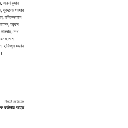
ন, অরুণ কুমার
, যুবদলের সরদার
ন, মনিরুজ্জামান
োসেন, আব্দুস
 হালদার, শেখ
দুস ছালাম,
ান, হাফিজুর রহমান
ন।
Next article
সড়ক দুর্ঘটনায় আহত