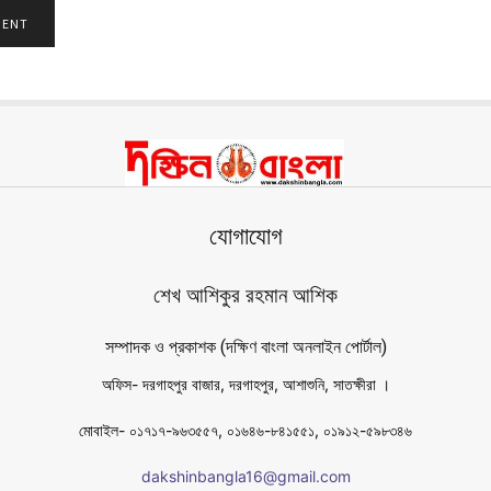
যোগাযোগ
শেখ আশিকুর রহমান আশিক
সম্পাদক ও প্রকাশক (দক্ষিণ বাংলা অনলাইন পোর্টাল)
অফিস- দরগাহপুর বাজার, দরগাহপুর, আশাশুনি, সাতক্ষীরা ।
মোবাইল- ০১৭১৭-৯৬৩৫৫৭, ০১৬৪৬-৮৪১৫৫১, ০১৯১২-৫৯৮৩৪৬
dakshinbangla16@gmail.com