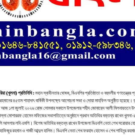
িয়া (খুলনা) প্রতিনিধি :
মহান স্বাধীনতার ঘোষক, বিএনপির প্রতিষ্ঠাতা ও বহুদলীয় গণতন্ত্রের প্
র রহমানের ৪৫তম শাহাদাৎ বার্ষিকী উপলক্ষ্যে আলোচনা সভা ও দোয়া মাহফিল অনুষ্ঠিত হয়েছে। 
আজ ১লা জুলাই ২০২৬ রোজ সোমবার সকালে উপজেলার শহীদ জোবায়েদ আলী মিলনায়তনে উ
্লা মোশাররফ হোসেন মফিজের সভাপতিত্বে অনুষ্ঠানে প্রধান অতিথির বক্তব্য রাখেন খুলন
লি আসগার লবি এমপি। বিশেষ অতিথির বক্তব্য রাখেন উপজেলা বিএনপি নেতা শেখ সরোয়ার হো
 হাফিজুর রহমান ও গাজী আব্দুল হালিম। বিএনপি নেতা শেখ ফরহাদ হোসেন ও শেখ শাহিনুর রহমা