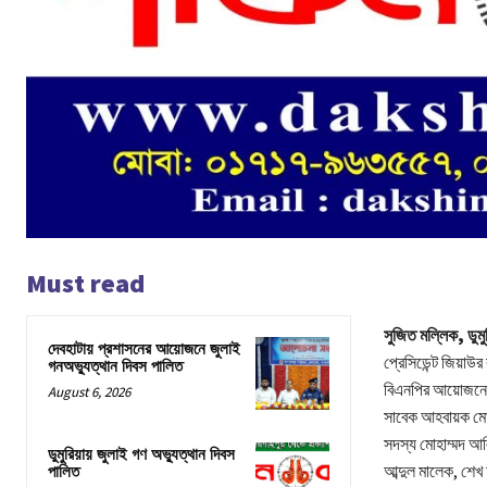
Must read
সুজিত মল্লিক, ডুমুর
দেবহাটায় প্রশাসনের আয়োজনে জুলাই
প্রেসিডেন্ট জিয়াউ
গনঅভ্যুত্থান দিবস পালিত
বিএনপির আয়োজনে 
August 6, 2026
সাবেক আহবায়ক মোল
সদস্য মোহাম্মদ আ
ডুমুরিয়ায় জুলাই গণ অভ্যুত্থান দিবস
আব্দুল মালেক, শেখ
পালিত