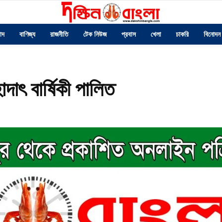
াদ
বাণিজ্য
রাজনীতি
টেক নিউজ
প্রবাস
খেলা
চাকরি
বিনোদন
দাৎ বার্ষিকী পালিত