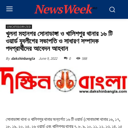
NewsWeek
PRO
UNCATEGORIZED
খুলনা মহানগর সোনাডাঙ্গা ও খালিশপুর থানার ১৬ টি
ওয়ার্ড যুবলীগের সভাপতি ও সাধারণ সম্পাদক
পদপ্রার্থীদের আবেদন আহবান
June 9, 2022
0
588
By
dakshinbangla
সোনাডাঙ্গা থানা ও খালিশপুর থানার অন্তর্গত ১৬ টি ওয়ার্ড (সোনাডাঙ্গা থানার ১৬, ১৭,
১৮, ১৯, ২০, ২৫, ২৬ ওয়ার্ড এবং খালিশপুর থানার ৭, ৮, ৯, ১০, ১১, ১২, ১৩, ১৪, ১৫