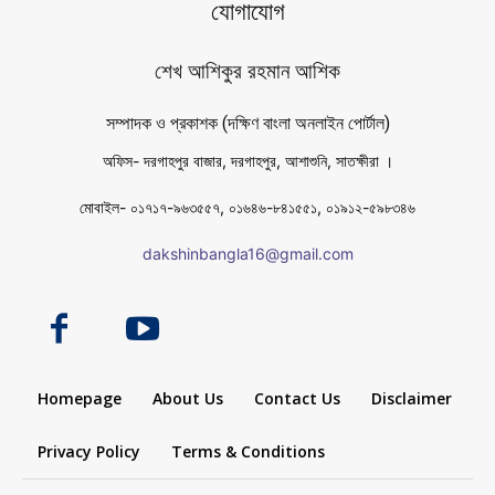
যোগাযোগ
শেখ আশিকুর রহমান আশিক
সম্পাদক ও প্রকাশক (দক্ষিণ বাংলা অনলাইন পোর্টাল)
অফিস- দরগাহপুর বাজার, দরগাহপুর, আশাশুনি, সাতক্ষীরা ।
মোবাইল- ০১৭১৭-৯৬৩৫৫৭, ০১৬৪৬-৮৪১৫৫১, ০১৯১২-৫৯৮৩৪৬
dakshinbangla16@gmail.com
Homepage
About Us
Contact Us
Disclaimer
Privacy Policy
Terms & Conditions