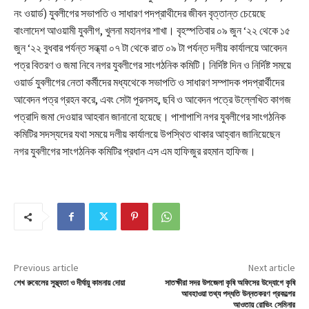
নং ওয়ার্ড) যুবলীগের সভাপতি ও সাধারণ পদপ্রাথীদের জীবন বৃত্তান্ত চেয়েছে
বাংলাদেশ আওয়ামী যুবলীগ, খুলনা মহানগর শাখা। বৃহস্পতিবার ০৯ জুন ‘২২ থেকে ১৫
জুন ‘২২ বুধবার পর্যন্ত সন্ধ্যা ০৭ টা থেকে রাত ০৯ টা পর্যন্ত দলীয় কার্যালয়ে আবেদন
পত্র বিতরণ ও জমা নিবে নগর যুবলীগের সাংগঠনিক কমিটি। নির্দিষ্ট দিন ও নির্দিষ্ট সময়ে
ওয়ার্ড যুবলীগের নেতা কর্মীদের মধ্যথেকে সভাপতি ও সাধারণ সম্পাদক পদপ্রার্থীদের
আবেদন পত্র গ্রহন করে, এবং সেটা পূরনসহ, ছবি ও আবেদন পত্রে উল্লেখিত কাগজ
পত্রাদি জমা দেওয়ার আহবান জানানো হয়েছে। পাশাপাশি নগর যুবলীগের সাংগঠনিক
কমিটির সদস্যদের যথা সময়ে দলীয় কার্যালয়ে উপস্থিত থাকার আহ্বান জানিয়েছেন
নগর যুবলীগের সাংগঠনিক কমিটির প্রধান এস এম হাফিজুর রহমান হাফিজ।
Previous article
Next article
শেখ রুবেলের সুস্থ্যতা ও দীর্ঘায়ু কামনায় দোয়া
সাতক্ষীরা সদর উপজেলা কৃষি অফিসের উদ্যোগে কৃষি
আবহাওয়া তথ্য পদ্ধতি উন্নতকরণ প্রকল্পের
আওতায় রোভিং সেমিনার