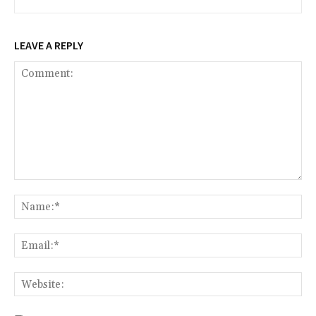
LEAVE A REPLY
Comment:
Na
Ema
Web