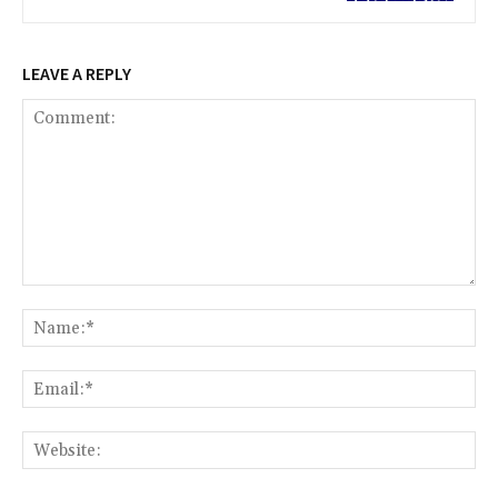
LEAVE A REPLY
Comment:
Na
Ema
Web