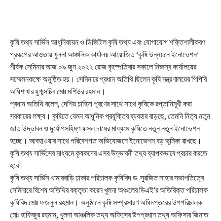
কৃষি তথ্য সার্ভিস আধুনিকায়ন ও ডিজিটাল কৃষি তথ্য এবং যোগাযোগ শক্তিশালীকরণ
প্রকল্পের আওতায় খুলনা আঞ্চলিক কার্যালয় আয়োজিত ‘কৃষি উন্নয়নে ইনোভেশন’
শীর্ষক সেমিনার আজ ০৯ জুন ২০২২ রোজ বৃহস্পতিবার সকালে নিজস্ব কার্যালয়ের
সম্মেলনকক্ষে অনুষ্ঠিত হয়। সেমিনারে প্রধান অতিথি ছিলেন কৃষি মন্ত্রণালয়ের পিপিবি
অধিশাখার যুগ্মসচিব মোঃ মশিউর রহমান।
প্রধান অতিথি বলেন, দেশিয় চাহিদা পূরণের সাথে সাথে কৃষিকে রপ্তানিমূখী করা
সরকারের লক্ষ্য। কৃষিতে যেমন আধুনিক প্রযুক্তির ব্যবহার বাড়ছে, তেমনি নিত্য নতুন
জাত উদ্ভাবন ও দূর্যোগসহিষ্ণ ফসল চাষের মাধ্যমে কৃষিতে নতুন নতুন ইনোভেশন
হচ্ছে। আবহাওয়ার সাথে পরিবেশগত অভিযোজনে ইনোভেশন বড় ভূমিকা রাখছে।
কৃষি তথ্য সার্ভিসের মাধ্যমে কৃষকদের এসব উদ্ভাবনী তথ্য ব্যাপকভাবে প্রচার করতে
হবে।
কৃষি তথ্য সার্ভিস খামারবাড়ি ঢাকার পরিচালক কৃষিবিদ ড. সুরজিত সাহার সভাপতিত্বে
সেমিনারে বিশেষ অতিথির বক্তৃতা করেন খুলনা অঞ্চলের ডিএই’র অতিরিক্ত পরিচালক
কৃষিবিদ মোঃ ফজলুল রহমান। অনুষ্ঠানে কৃষি সম্প্রসারণ অধিদপ্তরের উপপরিচালক
মোঃ হাফিজুর রহমান, খুলনা আঞ্চলিক তথ্য অফিসের উপপ্রধান তথ্য অফিসার জিনাত