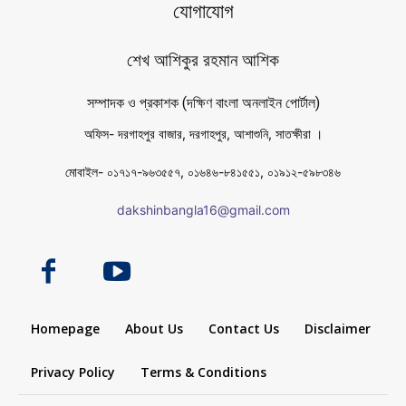
যোগাযোগ
শেখ আশিকুর রহমান আশিক
সম্পাদক ও প্রকাশক (দক্ষিণ বাংলা অনলাইন পোর্টাল)
অফিস- দরগাহপুর বাজার, দরগাহপুর, আশাশুনি, সাতক্ষীরা ।
মোবাইল- ০১৭১৭-৯৬৩৫৫৭, ০১৬৪৬-৮৪১৫৫১, ০১৯১২-৫৯৮৩৪৬
dakshinbangla16@gmail.com
Homepage
About Us
Contact Us
Disclaimer
Privacy Policy
Terms & Conditions