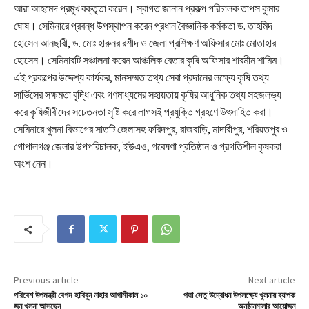
আরা আহমেদ প্রমুখ বক্তৃতা করেন। স্বাগত জানান প্রকল্প পরিচালক তাপস কুমার
ঘোষ। সেমিনারে প্রবন্ধ উপস্থাপন করেন প্রধান বৈজ্ঞানিক কর্মকতা ড. তাহমিদ
হোসেন আনছারী, ড. মোঃ হারুনর রশীদ ও জেলা প্রশিক্ষণ অফিসার মোঃ মোতাহার
হোসেন। সেমিনারটি সঞ্চালনা করেন আঞ্চলিক বেতার কৃষি অফিসার শারমীন শামিম।
এই প্রকল্পের উদ্দেশ্য কার্যকর, মানসম্মত তথ্য সেবা প্রদানের লক্ষ্যে কৃষি তথ্য
সার্ভিসের সক্ষমতা বৃদ্ধি এবং গণমাধ্যমের সহায়তায় কৃষির আধুনিক তথ্য সহজলভ্য
করে কৃষিজীবীদের সচেতনতা সৃষ্টি করে লাগসই প্রযুক্তি গ্রহণে উৎসাহিত করা।
সেমিনারে খুলনা বিভাগের সাতটি জেলাসহ ফরিদপুর, রাজবাড়ি, মাদারীপুর, শরিয়তপুর ও
গোপালগঞ্জ জেলার উপপরিচালক, ইউএও, গবেষণা প্রতিষ্ঠান ও প্রগতিশীল কৃষকরা
অংশ নেন।
Previous article
Next article
পরিবেশ উপমন্ত্রী বেগম হাবিবুন নাহার আগামীকাল ১০
পদ্মা সেতু উদ্বোধন উপলক্ষ্যে খুলনায় ব্যাপক
জুন খুলনা আসছেন
অনুষ্ঠানমালার আয়োজন