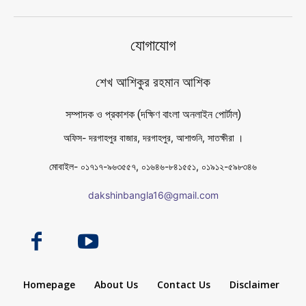
যোগাযোগ
শেখ আশিকুর রহমান আশিক
সম্পাদক ও প্রকাশক (দক্ষিণ বাংলা অনলাইন পোর্টাল)
অফিস- দরগাহপুর বাজার, দরগাহপুর, আশাশুনি, সাতক্ষীরা ।
মোবাইল- ০১৭১৭-৯৬৩৫৫৭, ০১৬৪৬-৮৪১৫৫১, ০১৯১২-৫৯৮৩৪৬
dakshinbangla16@gmail.com
Homepage
About Us
Contact Us
Disclaimer