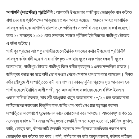
আশাশুনি (সাতক্ষীরা) প্রতিনিধি :
আশাশুনি উপজেলার গাজীপুরে জোরপূর্বক ধান কাটতে
বাধা দেওয়ায় প্রতিপক্ষের আক্রমনে ৩ জন আহত হয়েছে। গুরুতর আহত সাংবাদিক
ফায়জুল কবীরকে আশাশুনি হাসপাতালে ভর্তির পর সাতক্ষীরা সদরে রেফার করা হয়েছে।
আজ ১১ নভেম্বর ২০২৫ রোজ মঙ্গলবার সকালে শ্রীউলা ইউনিয়নের গাজীপুর মৌজায়
এ ঘটনা ঘটেছে।
গাজীপুর গ্রামের আঃ গফুর গাজীর ছেলে দৈনিক সমাজের কথার উপজেলা প্রতিনিধি
ফায়জুল কবির বাদী হয়ে থানায় দাখিলকৃত এজাহার সূত্রে এবং প্রত্যক্ষদর্শী সূত্রে
জানাগেছে, গাজীপুর মৌজায় গাজীপুর বিলে বাদীর ক্রয়কৃত ১ একর সম্পত্তি রয়েছে।
জমি ক্রয় করার পর হতে বাদী ভোগ দখলে থেকে সেখানে ধান চাষ করে আসছেন। বিগত
বর্ষার মৌসুমে ঐ সম্পত্তিতে বাদী ধান লাগান।কাকড়াবুনিয়া গ্রামের মৃত আনারুল হক
গাজীর ছেলে ইয়াছিন আলী গাজী, মৃত আঃ আজিজ সরদারের ছেলে রবিউল ইসলাম
ওরফে নাফিজ ইকবাল, তার স্ত্রী আঞ্জুয়ারা খাতুন অজ্ঞাতনামা ১৮/২০ জন অজ্ঞাতনামা
লাঠিয়ালদের সহায়তায় কিছুদিন যাবৎ জমির ধান কেটে নেওয়ার ষড়যন্ত্র করাসহ
সম্পত্তির আশেপাশে সন্দেহজনক ভাবে ঘোরাফেরা করে আসছে। এমতাবস্থায় গত ১১
নভেম্বর সকাল ৮ টার সময় অভিযুক্তরা বেআইনী জনতাবদ্ধে হাতে দা, চাইনিজ কুড়াল,
কাচি, লোহার রড, বাঁশের লাঠি ইত্যাদি সহকারে সম্পত্তিতে অনধিকার প্রবেশ করে
জোরপূর্বক ধান কাটতে শুরু করে। বাদী, বাদীর আপন ভাই আবুল কালাম, বর্গাদার শহিদুল