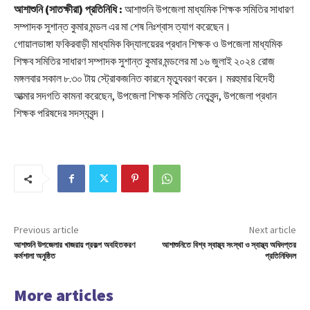
আশাশুনি (সাতক্ষীরা) প্রতিনিধি :
আশাশুনি উপজেলা মাধ্যমিক শিক্ষক সমিতির সাধারণ
সম্পাদক সুশান্ত কুমার মন্ডল এর মা শেষ নিঃশ্বাস ত্যাগ করেছেন।
গোয়ালডাঙ্গা ফকিরবাড়ী মাধ্যমিক বিদ্যালয়েরর প্রধান শিক্ষক ও উপজেলা মাধ্যমিক
শিক্ষব সমিতির সাধারণ সম্পাদক সুশান্ত কুমার মন্ডলের মা ১৬ জুলাই ২০২৪ রোজ
মঙ্গলবার সকাল ৮.৩০ টায় স্ট্রোকজনিত কারনে মৃত্যুবরণ করেন। মরহুমার বিদেহী
আত্মার সদগতি কামনা করেছেন, উপজেলা শিক্ষক সমিতি নেতৃবৃন্দ, উপজেলা প্রধান
শিক্ষক পরিষদের সদস্যবৃন্দ।
Previous article
Next article
আশাশুনি উপজেলার খাজরায় প্রকল্প অবহিতকরণ
আশাশুনিতে বিশ্ব স্বাস্থ্য সংস্থা ও স্বাস্থ্য অধিদপ্তর
কর্মশালা অনুষ্ঠিত
প্রতিনিধিদল
More articles