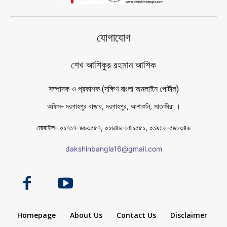
যোগাযোগ
শেখ আশিকুর রহমান আশিক
সম্পাদক ও প্রকাশক (দক্ষিণ বাংলা অনলাইন পোর্টাল)
অফিস- দরগাহপুর বাজার, দরগাহপুর, আশাশুনি, সাতক্ষীরা ।
মোবাইল- ০১৭১৭-৯৬৩৫৫৭, ০১৬৪৬-৮৪১৫৫১, ০১৯১২-৫৯৮৩৪৬
dakshinbangla16@gmail.com
Homepage
About Us
Contact Us
Disclaimer