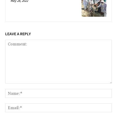
May 28, 2022
LEAVE A REPLY
Comment:
Na
Ema