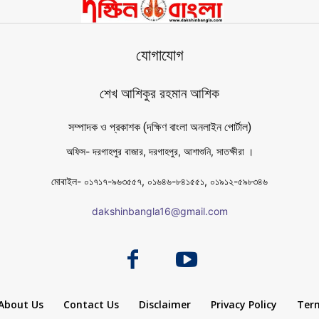
যোগাযোগ
শেখ আশিকুর রহমান আশিক
সম্পাদক ও প্রকাশক (দক্ষিণ বাংলা অনলাইন পোর্টাল)
অফিস- দরগাহপুর বাজার, দরগাহপুর, আশাশুনি, সাতক্ষীরা ।
মোবাইল- ০১৭১৭-৯৬৩৫৫৭, ০১৬৪৬-৮৪১৫৫১, ০১৯১২-৫৯৮৩৪৬
dakshinbangla16@gmail.com
About Us
Contact Us
Disclaimer
Privacy Policy
Term