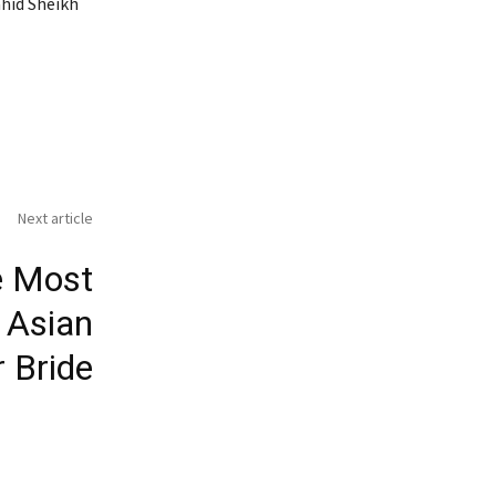
hid Sheikh
Next article
e Most
l Asian
 Bride