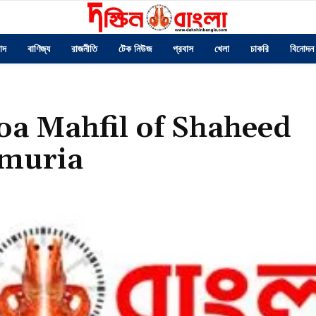
াদ
বাণিজ্য
রাজনীতি
টেক নিউজ
প্রবাস
খেলা
চাকরি
বিনোদন
a Mahfil of Shaheed
umuria