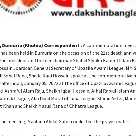
k, Dumuria (Khulna) Correspondent :
A commemoration meeti
 has been held in Dumuria on the occasion of the 21st death anniv
gue president and former chairman Shahid Sheikh Kabirul Islam Ka
sain Joarddar, General Secretary of Upazila Awami League, MM 
h Sohel Rana, Sheila Rani Hossain spoke at the commemorative 
afternoon, January 05, 2022 at the office of Upazila Awami League
d. Ashraful Alam Raju, Sheikh Iqbal Hossain, Alhaj Rabiul Islam An
 Sramik League, Abu Daud Moral of Juba League, Shimu Akter, Mani
t Khan and Sheikh Masud Rana of Chhatra League.
 the meeting, Maulana Abdul Gafur conducted the prayer mahfil.