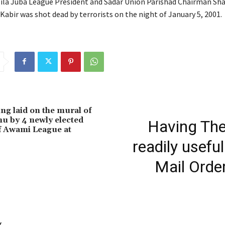
la Juba League President and Sadar Union Parishad Chairman Sha
Kabir was shot dead by terrorists on the night of January 5, 2001.
ng laid on the mural of
u by 4 newly elected
Having Th
f Awami League at
readily usefu
Mail Order
Y