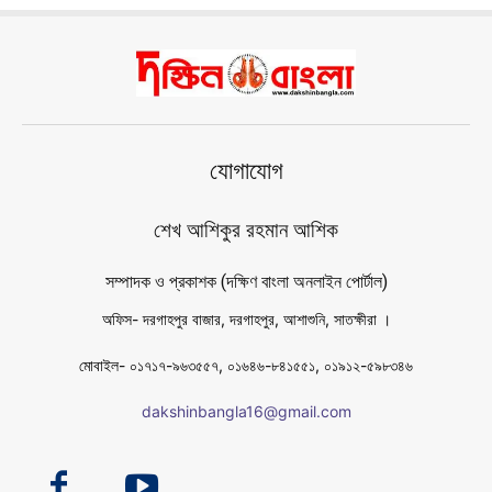
যোগাযোগ
শেখ আশিকুর রহমান আশিক
সম্পাদক ও প্রকাশক (দক্ষিণ বাংলা অনলাইন পোর্টাল)
অফিস- দরগাহপুর বাজার, দরগাহপুর, আশাশুনি, সাতক্ষীরা ।
মোবাইল- ০১৭১৭-৯৬৩৫৫৭, ০১৬৪৬-৮৪১৫৫১, ০১৯১২-৫৯৮৩৪৬
dakshinbangla16@gmail.com