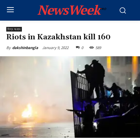
NewsWeek
PRO
বিশ্ব সংবাদ
Riots in Kazakhstan kill 160
January 9, 2022
0
589
By
dakshinbangla