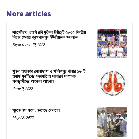
More articles
সাতক্ষীরায় এমপি রবি ফুটবল টুর্নামেন্ট ২০২২ দ্বিতীয়
দিনের খেলায় ব্রহ্মরাজপুর ইউনিয়নের জয়লাভ
September 19, 2022
খুলনা মহানগর সোনাডাঙ্গা ও খালিশপুর থানার ১৬ টি
ওয়ার্ড যুবলীগের সভাপতি ও সাধারণ সম্পাদক
পদপ্রার্থীদের আবেদন আহবান
June 9, 2022
সূচকে বড় পতন, কমেছে লেনদেন
May 28, 2022