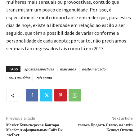
mulheres mais sensuais ou provocativas, contudo que
transmitiam um pouco de ingenuidade. Por isso, é
especialmente muito importante entender que, para estes
dias de hoje, existe a liberdade em relação ao estilo a ser
seguido, que têm a possibilidade de variar conforme a
personalidade de cada adepta; portanto, não precisamos
ser mais tão engessados tais como lá em 2013.
TAGS
apostas esportivas
mais anos
neste mercado
seus usuários
tais como
Previous article
Next article
Мелбет Букмекерская Контора
только Продать Ставку на 1win
Малбет ⭐ официальным Сайт Бк
Кешаут Отмена
Melbet