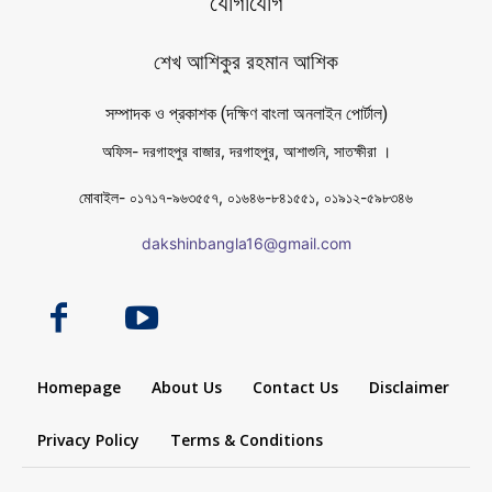
যোগাযোগ
শেখ আশিকুর রহমান আশিক
সম্পাদক ও প্রকাশক (দক্ষিণ বাংলা অনলাইন পোর্টাল)
অফিস- দরগাহপুর বাজার, দরগাহপুর, আশাশুনি, সাতক্ষীরা ।
মোবাইল- ০১৭১৭-৯৬৩৫৫৭, ০১৬৪৬-৮৪১৫৫১, ০১৯১২-৫৯৮৩৪৬
dakshinbangla16@gmail.com
Homepage
About Us
Contact Us
Disclaimer
Privacy Policy
Terms & Conditions