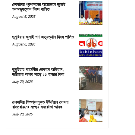
দেবহাটায় প্রশাসনের আয়োজনে জুলাই
গনঅভ্যুত্থান দিবস পালিত
August 6, 2026
ডুমুরিয়ায় জুলাই গণ অভ্যুত্থান দিবস পালিত
August 6, 2026
ডুমুরিয়ায় ফার্মেসীর দোকানে অভিযান,
জরিমানা আদায় সাড়ে ১৫ হাজার টাকা
July 29, 2026
দেবহাটায় শিশুশ্রমমুক্ত ইউনিয়ন ঘোষনা
বাস্তবায়নের লক্ষ্যে সমঝোতা স্মারক
July 20, 2026