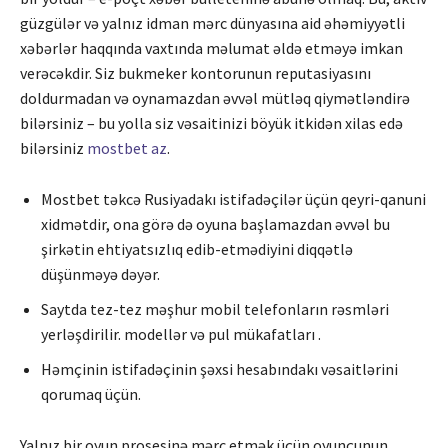
güzgülər və yalnız idman mərc dünyasına aid əhəmiyyətli
xəbərlər haqqında vaxtında məlumat əldə etməyə imkan
verəcəkdir. Siz bukmeker kontorunun reputasiyasını
doldurmadan və oynamazdan əvvəl mütləq qiymətləndirə
bilərsiniz – bu yolla siz vəsaitinizi böyük itkidən xilas edə
bilərsiniz
mostbet az
.
Mostbet təkcə Rusiyadakı istifadəçilər üçün qeyri-qanuni
xidmətdir, ona görə də oyuna başlamazdan əvvəl bu
şirkətin ehtiyatsızlıq edib-etmədiyini diqqətlə
düşünməyə dəyər.
Saytda tez-tez məşhur mobil telefonların rəsmləri
yerləşdirilir. modellər və pul mükafatları .
Həmçinin istifadəçinin şəxsi hesabındakı vəsaitlərini
qorumaq üçün.
Yalnız bir oyun prosesinə mərc etmək üçün oyunçunun