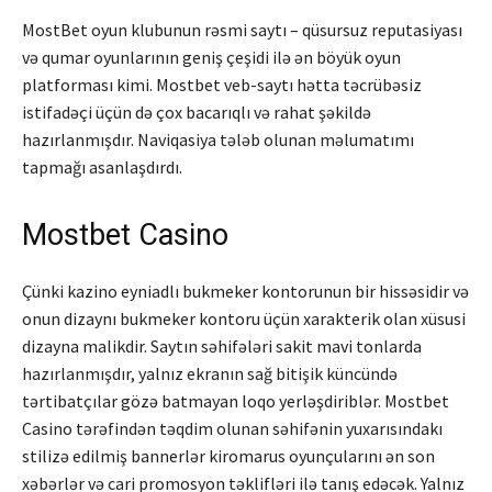
MostBet oyun klubunun rəsmi saytı – qüsursuz reputasiyası
və qumar oyunlarının geniş çeşidi ilə ən böyük oyun
platforması kimi. Mostbet veb-saytı hətta təcrübəsiz
istifadəçi üçün də çox bacarıqlı və rahat şəkildə
hazırlanmışdır. Naviqasiya tələb olunan məlumatımı
tapmağı asanlaşdırdı.
Mostbet Casino
Çünki kazino eyniadlı bukmeker kontorunun bir hissəsidir və
onun dizaynı bukmeker kontoru üçün xarakterik olan xüsusi
dizayna malikdir. Saytın səhifələri sakit mavi tonlarda
hazırlanmışdır, yalnız ekranın sağ bitişik küncündə
tərtibatçılar gözə batmayan loqo yerləşdiriblər. Mostbet
Casino tərəfindən təqdim olunan səhifənin yuxarısındakı
stilizə edilmiş bannerlər kiromarus oyunçularını ən son
xəbərlər və cari promosyon təklifləri ilə tanış edəcək. Yalnız