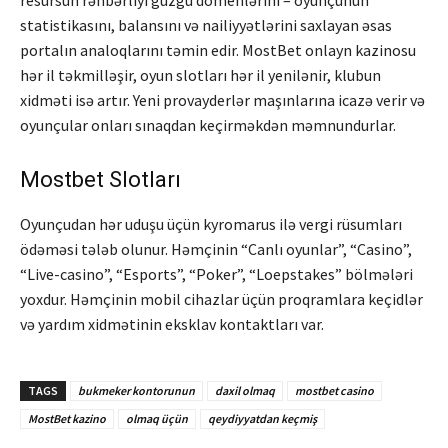
resursun rəhbərliyi güzgü domenlərini – oyunçunun
statistikasını, balansını və nailiyyətlərini saxlayan əsas
portalın analoqlarını təmin edir. MostBet onlayn kazinosu
hər il təkmilləşir, oyun slotları hər il yenilənir, klubun
xidməti isə artır. Yeni provayderlər maşınlarına icazə verir və
oyunçular onları sınaqdan keçirməkdən məmnundurlar.
Mostbet Slotları
Oyunçudan hər uduşu üçün kyromarus ilə vergi rüsumları
ödəməsi tələb olunur. Həmçinin “Canlı oyunlar”, “Casino”,
“Live-casino”, “Esports”, “Poker”, “Loepstakes” bölmələri
yoxdur. Həmçinin mobil cihazlar üçün proqramlara keçidlər
və yardım xidmətinin eksklav kontaktları var.
TAGS
bukmeker kontorunun
daxil olmaq
mostbet casino
MostBet kazino
olmaq üçün
qeydiyyatdan keçmiş