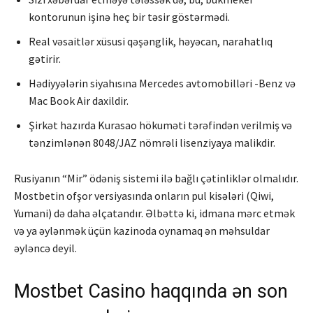
kontorunun işinə heç bir təsir göstərmədi.
Real vəsaitlər xüsusi qəşənglik, həyəcan, narahatlıq
gətirir.
Hədiyyələrin siyahısına Mercedes avtomobilləri -Benz və
Mac Book Air daxildir.
Şirkət hazırda Kurasao hökuməti tərəfindən verilmiş və
tənzimlənən 8048/JAZ nömrəli lisenziyaya malikdir.
Rusiyanın “Mir” ödəniş sistemi ilə bağlı çətinliklər olmalıdır.
Mostbetin ofşor versiyasında onların pul kisələri (Qiwi,
Yumani) də daha əlçatandır. Əlbəttə ki, idmana mərc etmək
və ya əylənmək üçün kazinoda oynamaq ən məhsuldar
əyləncə deyil.
Mostbet Casino haqqında ən son