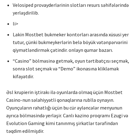
Velosiped provayderlərinin slotları resurs səhifələrində
yerləşdirilib.
li>
Lakin Mostbet bukmeker kontorları arasında xüsusi yer
tutur, çünki bukmeykerlərin belə böyük vətənpərvərini
qiymətləndirmək çətindir. onlayn qumar bazarı.
“Casino” bölməsinə getmək, oyun tərtibatçısı seçmək,
sonra slot seçmək və “Demo” ikonasına klikləmək
kifayətdir.
Əsl krupierin iştirakı ilə oyunlarda olmaq üçün Mostbet
Casino-nun səlahiyyətli qonaqlarına rublla oynayın.
Oyunçuların rahatlığı üçün bu cür əyləncələr menyunun
ayrıca bölməsində yerləşir. Canlı kazino proqramı Ezugi və
Evolution Gaming kimi tanınmış şirkətlər tərəfindən
təqdim edilmişdir.