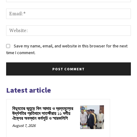
Ema
Web
Save my name, email, and website in this browser for the next
time I comment.
Latest article
বিদ্যুতের ভূতুড়ে বিল আদায় ও দ্রব্যমূল্যের
ঊর্ধ্বগতির প্রতিবাদে সাতক্ষীরায় ১১ দলীয়
ঐক্যের অবস্থান কর্মসূচি ও স্মারকলিপি
August 7, 2026