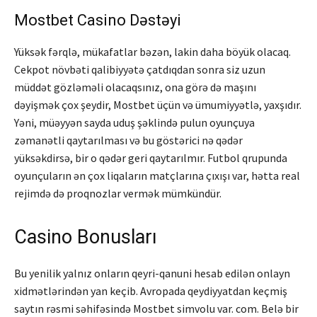
Mostbet Casino Dəstəyi
Yüksək fərqlə, mükafatlar bəzən, lakin daha böyük olacaq.
Cekpot növbəti qalibiyyətə çatdıqdan sonra siz uzun
müddət gözləməli olacaqsınız, ona görə də maşını
dəyişmək çox şeydir, Mostbet üçün və ümumiyyətlə, yaxşıdır.
Yəni, müəyyən sayda uduş şəklində pulun oyunçuya
zəmanətli qaytarılması və bu göstərici nə qədər
yüksəkdirsə, bir o qədər geri qaytarılmır. Futbol qrupunda
oyunçuların ən çox liqaların matçlarına çıxışı var, hətta real
rejimdə də proqnozlar vermək mümkündür.
Casino Bonusları
Bu yenilik yalnız onların qeyri-qanuni hesab edilən onlayn
xidmətlərindən yan keçib. Avropada qeydiyyatdan keçmiş
saytın rəsmi səhifəsində Mostbet simvolu var. com. Belə bir