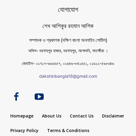
যোগাযোগ
শেখ আশিকুর রহমান আশিক
সম্পাদক ও প্রকাশক (দক্ষিণ বাংলা অনলাইন পোর্টাল)
অফিস- দরগাহপুর বাজার, দরগাহপুর, আশাশুনি, সাতক্ষীরা ।
মোবাইল- ০১৭১৭-৯৬৩৫৫৭, ০১৬৪৬-৮৪১৫৫১, ০১৯১২-৫৯৮৩৪৬
dakshinbangla16@gmail.com
Homepage
About Us
Contact Us
Disclaimer
Privacy Policy
Terms & Conditions