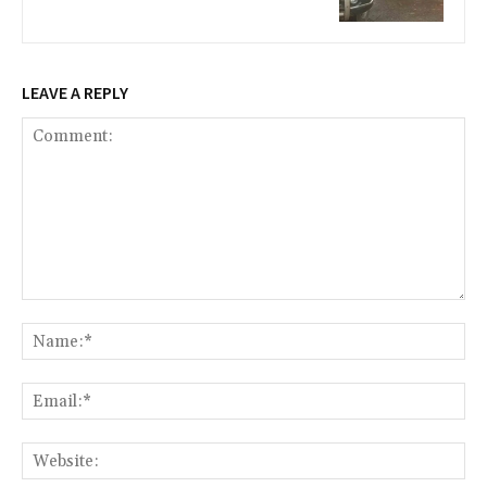
LEAVE A REPLY
Comment:
Na
Ema
Web