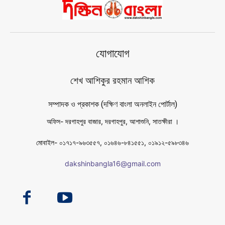
যোগাযোগ
শেখ আশিকুর রহমান আশিক
সম্পাদক ও প্রকাশক (দক্ষিণ বাংলা অনলাইন পোর্টাল)
অফিস- দরগাহপুর বাজার, দরগাহপুর, আশাশুনি, সাতক্ষীরা ।
মোবাইল- ০১৭১৭-৯৬৩৫৫৭, ০১৬৪৬-৮৪১৫৫১, ০১৯১২-৫৯৮৩৪৬
dakshinbangla16@gmail.com