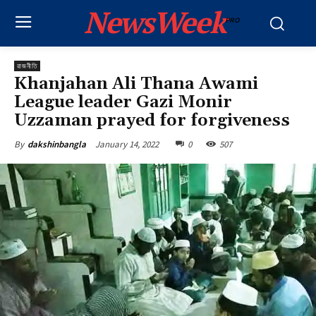
NewsWeek
PRO
রাজনীতি
Khanjahan Ali Thana Awami
League leader Gazi Monir
Uzzaman prayed for forgiveness
January 14, 2022
0
507
By
dakshinbangla