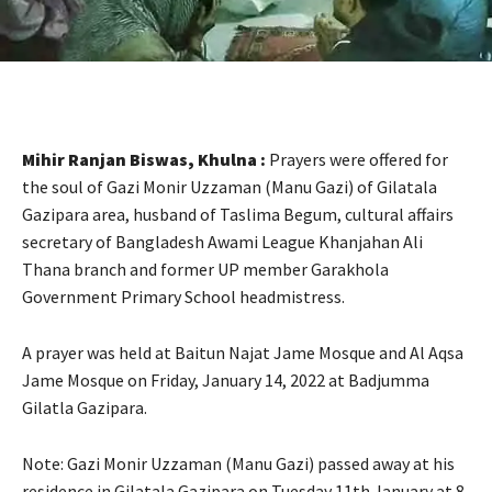
Mihir Ranjan Biswas, Khulna :
Prayers were offered for
the soul of Gazi Monir Uzzaman (Manu Gazi) of Gilatala
Gazipara area, husband of Taslima Begum, cultural affairs
secretary of Bangladesh Awami League Khanjahan Ali
Thana branch and former UP member Garakhola
Government Primary School headmistress.
A prayer was held at Baitun Najat Jame Mosque and Al Aqsa
Jame Mosque on Friday, January 14, 2022 at Badjumma
Gilatla Gazipara.
Note: Gazi Monir Uzzaman (Manu Gazi) passed away at his
residence in Gilatala Gazipara on Tuesday 11th January at 8