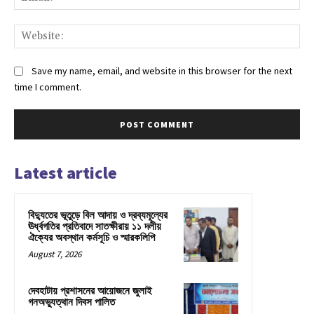
Web
Save my name, email, and website in this browser for the next
time I comment.
Latest article
বিদ্যুতের ভূতুড়ে বিল আদায় ও দ্রব্যমূল্যের
ঊর্ধ্বগতির প্রতিবাদে সাতক্ষীরায় ১১ দলীয়
ঐক্যের অবস্থান কর্মসূচি ও স্মারকলিপি
August 7, 2026
দেবহাটায় প্রশাসনের আয়োজনে জুলাই
গনঅভ্যুত্থান দিবস পালিত