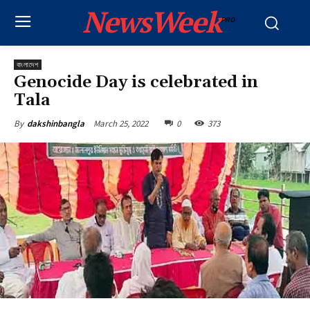
NewsWeek
PRO
বাংলাদেশ
Genocide Day is celebrated in
Tala
March 25, 2022
0
373
By
dakshinbangla