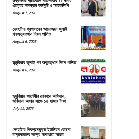
ঊর্ধ্বগতির প্রতিবাদে সাতক্ষীরায় ১১ দলীয়
ঐক্যের অবস্থান কর্মসূচি ও স্মারকলিপি
August 7, 2026
দেবহাটায় প্রশাসনের আয়োজনে জুলাই
গনঅভ্যুত্থান দিবস পালিত
August 6, 2026
ডুমুরিয়ায় জুলাই গণ অভ্যুত্থান দিবস পালিত
August 6, 2026
ডুমুরিয়ায় ফার্মেসীর দোকানে অভিযান,
জরিমানা আদায় সাড়ে ১৫ হাজার টাকা
July 29, 2026
দেবহাটায় শিশুশ্রমমুক্ত ইউনিয়ন ঘোষনা
বাস্তবায়নের লক্ষ্যে সমঝোতা স্মারক