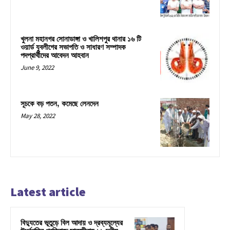
খুলনা মহানগর সোনাডাঙ্গা ও খালিশপুর থানার ১৬ টি
ওয়ার্ড যুবলীগের সভাপতি ও সাধারণ সম্পাদক
পদপ্রার্থীদের আবেদন আহবান
June 9, 2022
সূচকে বড় পতন, কমেছে লেনদেন
May 28, 2022
Latest article
বিদ্যুতের ভূতুড়ে বিল আদায় ও দ্রব্যমূল্যের