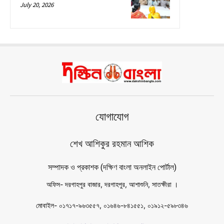
July 20, 2026
যোগাযোগ
শেখ আশিকুর রহমান আশিক
সম্পাদক ও প্রকাশক (দক্ষিণ বাংলা অনলাইন পোর্টাল)
অফিস- দরগাহপুর বাজার, দরগাহপুর, আশাশুনি, সাতক্ষীরা ।
মোবাইল- ০১৭১৭-৯৬৩৫৫৭, ০১৬৪৬-৮৪১৫৫১, ০১৯১২-৫৯৮৩৪৬