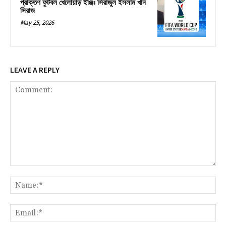
প্রাক্তণ ফুটবল খেলোয়াড় ইঞ্জিঃ সিরাজুল ইসলাম খান
সিরাজ
May 25, 2026
LEAVE A REPLY
Comment:
Na
Ema