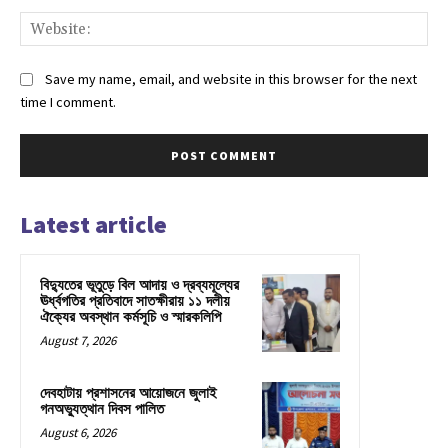
Web
Save my name, email, and website in this browser for the next
time I comment.
Latest article
বিদ্যুতের ভূতুড়ে বিল আদায় ও দ্রব্যমূল্যের
ঊর্ধ্বগতির প্রতিবাদে সাতক্ষীরায় ১১ দলীয়
ঐক্যের অবস্থান কর্মসূচি ও স্মারকলিপি
August 7, 2026
দেবহাটায় প্রশাসনের আয়োজনে জুলাই
গনঅভ্যুত্থান দিবস পালিত
August 6, 2026