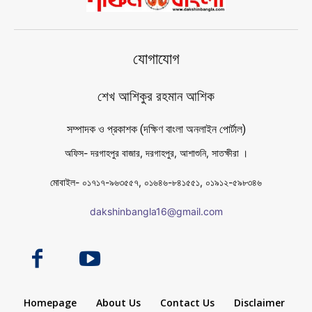
যোগাযোগ
শেখ আশিকুর রহমান আশিক
সম্পাদক ও প্রকাশক (দক্ষিণ বাংলা অনলাইন পোর্টাল)
অফিস- দরগাহপুর বাজার, দরগাহপুর, আশাশুনি, সাতক্ষীরা ।
মোবাইল- ০১৭১৭-৯৬৩৫৫৭, ০১৬৪৬-৮৪১৫৫১, ০১৯১২-৫৯৮৩৪৬
dakshinbangla16@gmail.com
Homepage
About Us
Contact Us
Disclaimer