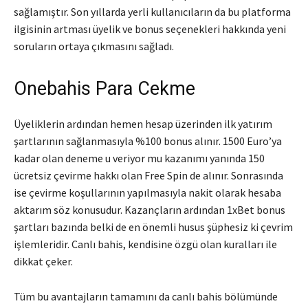
sağlamıştır. Son yıllarda yerli kullanıcıların da bu platforma
ilgisinin artması üyelik ve bonus seçenekleri hakkında yeni
soruların ortaya çıkmasını sağladı.
Onebahis Para Cekme
Üyeliklerin ardından hemen hesap üzerinden ilk yatırım
şartlarının sağlanmasıyla %100 bonus alınır. 1500 Euro’ya
kadar olan deneme u veriyor mu kazanımı yanında 150
ücretsiz çevirme hakkı olan Free Spin de alınır. Sonrasında
ise çevirme koşullarının yapılmasıyla nakit olarak hesaba
aktarım söz konusudur. Kazançların ardından 1xBet bonus
şartları bazında belki de en önemli husus şüphesiz ki çevrim
işlemleridir. Canlı bahis, kendisine özgü olan kuralları ile
dikkat çeker.
Tüm bu avantajların tamamını da canlı bahis bölümünde