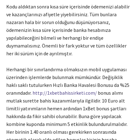
Kodu aldıktan sonra kısa süre içerisinde ödemenizi alabilir
ve kazançlarınızı afiyetle yiyebilirsiniz. Tüm bunlara
nazaran hala bir sorun olduğunu düşünüyorsanız,
ödemenizin kısa süre içerisinde banka hesabınıza
yapılabileceğini bilmeli ve herhangi bir endişe
duymamalısınız. Önemli bir fark yoktur ve tüm özellikler
her iki sürüm için de ayrılmıştır.
Herhangi bir sınırlandırma olmaksızın mobil uygulaması
üzerinden işlemlerde bulunmak mümkündür. Değişiklik
haklı saklı tutulurken Hızlı Banka Havalesi Bonusu da %25
oranındadır.
http://1xbetbahissirketi.com/
bonus alımı
mutlak surette bahis kazanımlarıyla ilgilidir. 10 Euro alt
limitli yatırımların hemen ardından 1xBet bonus şartları
hakkında da fikir sahibi olunabilir. Buna göre yapılacak
kombine kuponda minimum 5 etkinlik bulundurulmalıdır.
Her birinin 1.40 oranlı olması gerekirken sonrasında
otomatik olarak elde edilen bonuslar kişinin hesaba