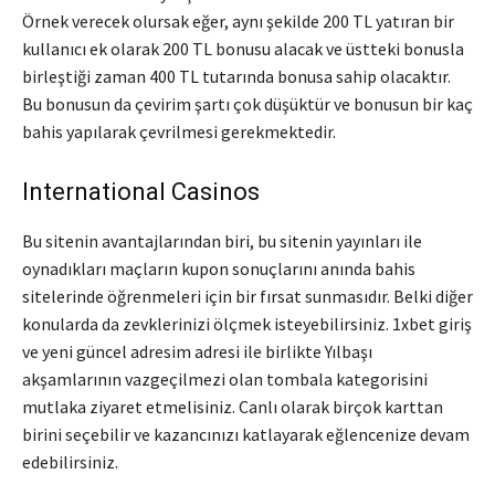
Örnek verecek olursak eğer, aynı şekilde 200 TL yatıran bir
kullanıcı ek olarak 200 TL bonusu alacak ve üstteki bonusla
birleştiği zaman 400 TL tutarında bonusa sahip olacaktır.
Bu bonusun da çevirim şartı çok düşüktür ve bonusun bir kaç
bahis yapılarak çevrilmesi gerekmektedir.
International Casinos
Bu sitenin avantajlarından biri, bu sitenin yayınları ile
oynadıkları maçların kupon sonuçlarını anında bahis
sitelerinde öğrenmeleri için bir fırsat sunmasıdır. Belki diğer
konularda da zevklerinizi ölçmek isteyebilirsiniz. 1xbet giriş
ve yeni güncel adresim adresi ile birlikte Yılbaşı
akşamlarının vazgeçilmezi olan tombala kategorisini
mutlaka ziyaret etmelisiniz. Canlı olarak birçok karttan
birini seçebilir ve kazancınızı katlayarak eğlencenize devam
edebilirsiniz.