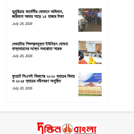
ডুমুরিয়ায় ফার্মেসীর দোকানে অভিযান,
জরিমানা আদায় সাড়ে ১৫ হাজার টাকা
July 29, 2026
দেবহাটায় শিশুশ্রমমুক্ত ইউনিয়ন ঘোষনা
বাস্তবায়নের লক্ষ্যে সমঝোতা স্মারক
July 20, 2026
কুয়েটে সিএসই বিভাগের ২০২০ ব্যাচের বিদায়
ও ২০২৫ ব্যাচের নবীনবরণ অনুষ্ঠিত
July 20, 2026