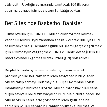
elde edilir. Üyeliğin sonrasında yapılacak 100 ilk para
yatırma bonusu için ise sistem farklılığı yoktur.
Bet Sitesinde Basketbol Bahisleri
Cuma özellik için EURO 10, kullanıcılar formda kalmak
kadar bir bonus. Aynı zamanda spesifik olarak 100 üye EURO
teslim veya satış Çarşamba günü bu işlemi gerçekleştirmek
için. Promosyon vazgeçmek EURO kullanıcı desteği için 100
maçta oynadı 1xgames olarak 1xbet giriş son adresi.
Bu platformda oynanan bahisler için yeni ve özel
promosyonlar her zaman yüksek seviyededir, bu yüzden
onları takip etmeyi unutmayınız. Süper Kombine bonus
imkanlarıyla birlikte sigortası kullanımı da kayıpları daha
düşük seviyelerde tutmaya yarar. Bununla birlikte bedeli ne
olursa olsun bahislerle çok daha yüksek gelirler elde
etmenin yolları da vardır. Oranların yüksek tutulması ve