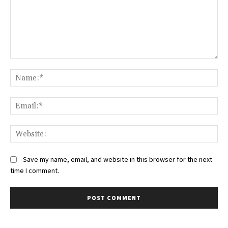
Comment:
Na
Ema
Web
Save my name, email, and website in this browser for the next
time I comment.