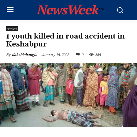
NewsWeek
PRO
বাংলাদেশ
1 youth killed in road accident in
Keshabpur
January 15, 2022
0
365
By
dakshinbangla