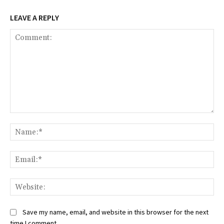
LEAVE A REPLY
Comment:
Na
Ema
Web
Save my name, email, and website in this browser for the next
time I comment.