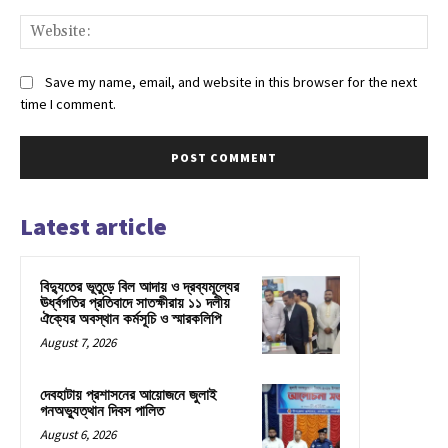
Web
Save my name, email, and website in this browser for the next
time I comment.
Latest article
বিদ্যুতের ভূতুড়ে বিল আদায় ও দ্রব্যমূল্যের
ঊর্ধ্বগতির প্রতিবাদে সাতক্ষীরায় ১১ দলীয়
ঐক্যের অবস্থান কর্মসূচি ও স্মারকলিপি
August 7, 2026
দেবহাটায় প্রশাসনের আয়োজনে জুলাই
গনঅভ্যুত্থান দিবস পালিত
August 6, 2026