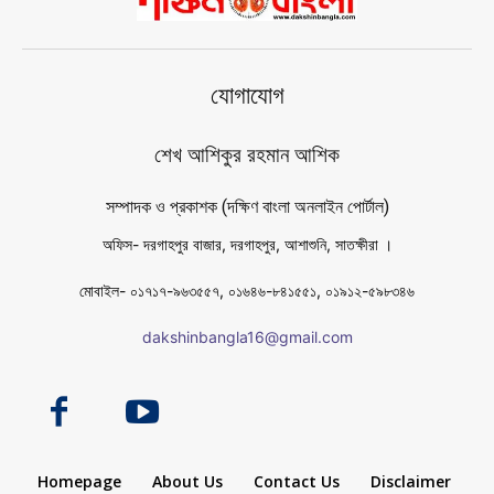
যোগাযোগ
শেখ আশিকুর রহমান আশিক
সম্পাদক ও প্রকাশক (দক্ষিণ বাংলা অনলাইন পোর্টাল)
অফিস- দরগাহপুর বাজার, দরগাহপুর, আশাশুনি, সাতক্ষীরা ।
মোবাইল- ০১৭১৭-৯৬৩৫৫৭, ০১৬৪৬-৮৪১৫৫১, ০১৯১২-৫৯৮৩৪৬
dakshinbangla16@gmail.com
Homepage
About Us
Contact Us
Disclaimer