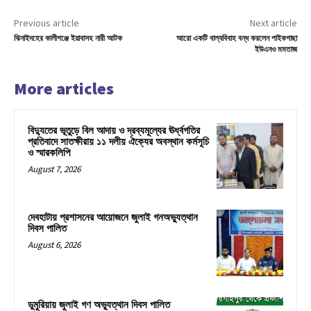
Previous article
Next article
ঝিনাইদহের কালীগঞ্জে ইয়াবাসহ নারী আটক
আরো একটি বাল্যবিবাহ বন্ধ করলেন পাইকগাছা
ইউএনও মমতাজ
More articles
বিদ্যুতের ভূতুড়ে বিল আদায় ও দ্রব্যমূল্যের ঊর্ধ্বগতির
প্রতিবাদে সাতক্ষীরায় ১১ দলীয় ঐক্যের অবস্থান কর্মসূচি
ও স্মারকলিপি
August 7, 2026
দেবহাটায় প্রশাসনের আয়োজনে জুলাই গনঅভ্যুত্থান
দিবস পালিত
August 6, 2026
ডুমুরিয়ায় জুলাই গণ অভ্যুত্থান দিবস পালিত