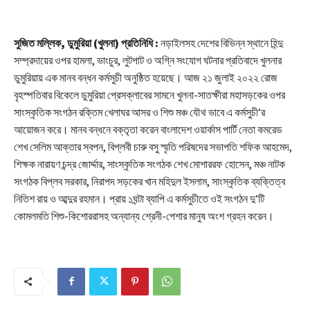
সুজিত মল্লিক, ডুমুরিয়া (খুলনা) প্রতিনিধি :
নড়াইলসহ দেশের বিভিন্ন স্থানে হিন্দু
সম্প্রদায়ের ওপর হামলা, ভাংচুর, লুটপাট ও অগ্নি সংযোগ ঘটনার প্রতিবাদে খুলনার
ডুমুরিয়ায় এক মানব বন্ধন কর্মসুচী অনুষ্ঠিত হয়েছে। আজ ২১ জুলাই ২০২২ রোজ
বৃহস্পতিবার বিকেলে ডুমুরিয়া প্রেসক্লাবের সামনে খুলনা-সাতক্ষীরা মহাসড়কের ওপর
সাংস্কৃতিক সংগঠন রক্তিম খেলাঘর আসর ও শিশু মঞ্চ যৌথ ভাবে এ কর্মসুচী’র
আয়োজন করে। মানব বন্ধনে বক্তৃতা করেন বাংলাদেশ ওয়ার্কাস পার্টি নেতা কমরেড
শেখ সেলিম আক্তার স্বপন, বিপ্লবী চারু বসু স্মৃতি পরিষদের সভাপতি শফিক আহমেদ,
শিক্ষক নারায়ণ চন্দ্র জোর্দ্দার, সাংস্কৃতিক সংগঠক শেখ মোশাররফ হোসেন, মঞ্চ নাটক
সংগঠক বিপ্লব সরকার, নিরাপদ সড়কের খান মহিদুল ইসলাম, সাংস্কৃতিক ব্যক্তিত্ব
নিতিশ রায় ও আব্দুর রহমান। প্রায় ১ঘন্টা ব্যাপি এ কর্মসুচীতে ওই সংগঠন দু’টি
কোমলমতি শিশু-কিশোররাসহ অন্যান্য শ্রেনী-পেশার মানুষ অংশ গ্রহন করেন।