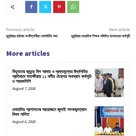
Previous article
Next article
ডুমুরিয়ায় হরিনাম সংকীর্ত্তনীয়া সোসাইটির সভা
ডুমুরিয়ায় মাধ্যমিক শিক্ষক সমিতির মানববন্ধন কর্মসুচী
More articles
বিদ্যুতের ভূতুড়ে বিল আদায় ও দ্রব্যমূল্যের ঊর্ধ্বগতির
প্রতিবাদে সাতক্ষীরায় ১১ দলীয় ঐক্যের অবস্থান কর্মসূচি
ও স্মারকলিপি
August 7, 2026
দেবহাটায় প্রশাসনের আয়োজনে জুলাই গনঅভ্যুত্থান
দিবস পালিত
August 6, 2026