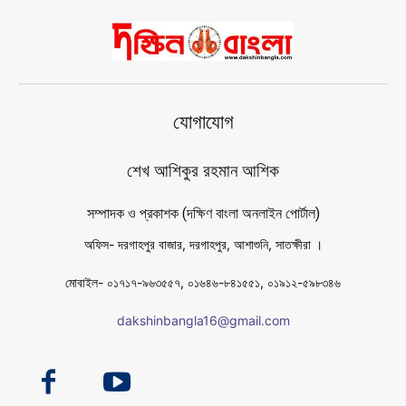
যোগাযোগ
শেখ আশিকুর রহমান আশিক
সম্পাদক ও প্রকাশক (দক্ষিণ বাংলা অনলাইন পোর্টাল)
অফিস- দরগাহপুর বাজার, দরগাহপুর, আশাশুনি, সাতক্ষীরা ।
মোবাইল- ০১৭১৭-৯৬৩৫৫৭, ০১৬৪৬-৮৪১৫৫১, ০১৯১২-৫৯৮৩৪৬
dakshinbangla16@gmail.com