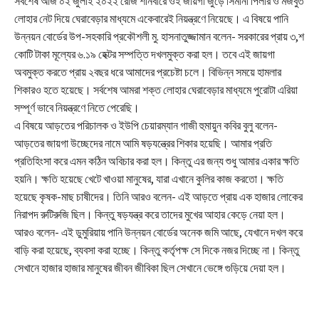
সর্বশেষ আজ ০২ জুলাই ২০২২ রোজ শনিবারে ওই জায়গা জুড়ে সিমানা পিলার ও মজবুত
লোহার নেট দিয়ে ঘেরাবেড়ার মাধ্যমে একেবারেই নিয়ন্ত্রণে নিয়েছে। এ বিষয়ে পানি
উন্নয়ন বোর্ডের উপ-সহকারি প্রকৌশলী মু. হাসনাতুজ্জামান বলেন- সরকারের প্রায় ৩,শ
কোটি টাকা মূল্যের ৬.১৯ হেক্টর সম্পত্তি দখলমুক্ত করা হল। তবে এই জায়গা
অবমুক্ত করতে প্রায় ২বছর ধরে আমাদের প্রচেষ্টা চলে। বিভিন্ন সময়ে হামলার
শিকারও হতে হয়েছে। সর্বশেষ আমরা শক্ত লোহার ঘেরাবেড়ার মাধ্যমে পুরোটা এরিয়া
সম্পূর্ণ ভাবে নিয়ন্ত্রণে নিতে পেরেছি।
এ বিষয়ে আড়তের পরিচালক ও ইউপি চেয়ারম্যান গাজী হুমায়ুন কবির বুলু বলেন-
আড়তের জায়গা উচ্ছেদের নামে আমি ষড়যন্ত্রের শিকার হয়েছি। আমার প্রতি
প্রতিহিংসা করে এমন কঠিন অবিচার করা হল। কিন্তু এর জন্য শুধু আমার একার ক্ষতি
হয়নি। ক্ষতি হয়েছে খেটে খাওয়া মানুষের, যারা এখানে কুলির কাজ করতো। ক্ষতি
হয়েছে কৃষক-মাছ চাষীদের। তিনি আরও বলেন- এই আড়তে প্রায় এক হাজার লোকের
নিরাপদ রুটিরুজি ছিল। কিন্তু ষড়যন্ত্র করে তাদের মুখের আহার কেড়ে নেয়া হল।
আরও বলেন- এই ডুমুরিয়ায় পানি উন্নয়ন বোর্ডের অনেক জমি আছে, যেখানে দখল করে
বাড়ি করা হয়েছে, ব্যবসা করা হচ্ছে। কিন্তু কর্তৃপক্ষ সে দিকে নজর দিচ্ছে না। কিন্তু
সেখানে হাজার হাজার মানুষের জীবন জীবিকা ছিল সেখানে ভেঙ্গে গুড়িয়ে দেয়া হল।