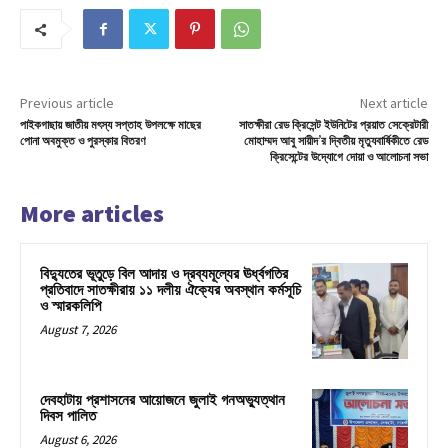
Previous article
Next article
পাইকগাছায় জাতীয় মৎস্য সপ্তাহ উপলক্ষে মাছের
সাতক্ষীরা রেড ক্রিসেন্ট ইউনিটের প্রয়াত সেক্রেটারী
পোনা অবমুক্ত ও পুরস্কার বিতরণ
মোহাম্মদ আবু সায়ীদ’র দ্বিতীয় মৃত্যুবার্ষিকীতে রেড
ক্রিসেন্টের উদ্যোগে দোয়া ও আলোচনা সভা
More articles
বিদ্যুতের ভূতুড়ে বিল আদায় ও দ্রব্যমূল্যের ঊর্ধ্বগতির
প্রতিবাদে সাতক্ষীরায় ১১ দলীয় ঐক্যের অবস্থান কর্মসূচি
ও স্মারকলিপি
August 7, 2026
দেবহাটায় প্রশাসনের আয়োজনে জুলাই গনঅভ্যুত্থান
দিবস পালিত
August 6, 2026