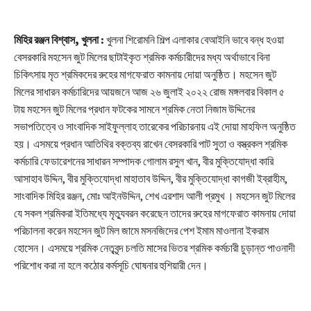
মিহির রঞ্জন বিশ্বাস, খুলনা :
খুলনা শিরোমনি শিল্প এলাকার বেআইনি ভাবে বন্ধ হওয়া
বেসরকারি মহসেন জুট মিলের ছাটাইকৃত শ্রমিক কর্মচারীদের মধ্য অর্থাভাবে বিনা
চিকিৎসায় মৃত শ্রমিকদের রুহের মাগফেরাত কামনায় দোয়া অনুষ্ঠিত। মহসেন জুট
মিলের সাধারন কর্মচারিদের আয়জনে আজ ২৬ জুলাই ২০২২ রোজ মঙ্গলবার বিকাল ৫
টায় মহসেন জুট মিলের প্রধান ফটকের সামনে শ্রমিক নেতা নিজাম উদ্দিনের
সভাপতিত্বে ও সাংবাদিক সাইফুল্লাহ তারেকের পরিচারনায় এই দোয়া মাহফিল অনুষ্ঠিত
হয়। এসময়ে প্রধান আতিথির বক্তব্য রাখেন বেসরকারি পাট সুতা ও বস্ত্রকল শ্রমিক
কর্মচারি ফেডারেশনের সাধারন সম্পাদক গোলাম রসুল খান, বীর মুক্তিযোদ্ধা কারি
আসাহাব উদ্দিন, বীর মুক্তিযোদ্ধা মাহাতাব উদ্দিন, বীর মুক্তিযোদ্ধা কাগজী ইব্রাহীম,
সাংবাদিক মিহির রঞ্জন, মোঃ আইনউদ্দিন, শেখ এরশাদ আলী প্রমুখ । মহসেন জুট মিলের
যে সকল শ্রমিকরা ইতিমধ্যে মৃত্যুবরন করেছেন তাদের রুহের মাগফেরাত কামনায় দোয়া
পরিচালনা করেন মহসেন জুট মিল জামে মসনজিদের পেশ ইমাম মাওলানা ইকরাম
হোসেন। এসময়ে শ্রমিক নেতৃবৃন্দ চলতি মাসের ভিতর শ্রমিক কর্মচারী চুড়ান্ত পাওনাদী
পরিশোধ করা না হলে কঠোর কর্মসূচি ঘোষনার হুশিয়ারী দেন।