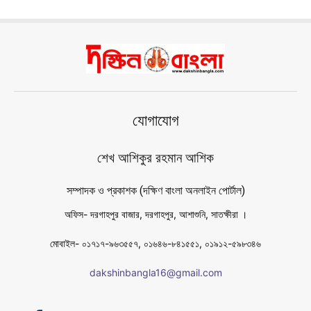
যোগাযোগ
শেখ আশিকুর রহমান আশিক
সম্পাদক ও প্রকাশক (দক্ষিণ বাংলা অনলাইন পোর্টাল)
অফিস- দরগাহপুর বাজার, দরগাহপুর, আশাশুনি, সাতক্ষীরা ।
মোবাইল- ০১৭১৭-৯৬৩৫৫৭, ০১৬৪৬-৮৪১৫৫১, ০১৯১২-৫৯৮৩৪৬
dakshinbangla16@gmail.com