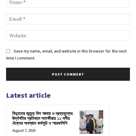
Na
Ema
Web
Save my name, email, and website in this browser for the next
time I comment.
Latest article
বিদ্যুতের ভূতুড়ে বিল আদায় ও দ্রব্যমূল্যের
ঊর্ধ্বগতির প্রতিবাদে সাতক্ষীরায় ১১ দলীয়
ঐক্যের অবস্থান কর্মসূচি ও স্মারকলিপি
August 7, 2026