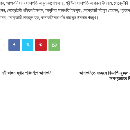
্লাহ, আশাশুনি সদর সভাপতি আবুল কাশেম সানা, শ্রীউলা সভাপতি আবারুল ইসলাম, সেক্রেটারী আব
েন, সেক্রেটারী শহিদুল ইসলাম, আনুলিয়া সভাপতি ইউসুফ, সেক্রেটারী মইনুল হোসেন, প্রত
োসেন, সেক্রেটারী নাজমুল হক, কাদাকটি সভাপতি নাজমুল ইসলাম প্রমুখ।
 নদী ভাঙ্গন স্থান পরিদর্শণে আশাশুনি
আশাশুনিতে বড়দলে বিএনপি-যুবদল নেত
অপপ্রচারের বি