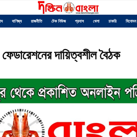
াদ
বাণিজ্য
রাজনীতি
টেক নিউজ
প্রবাস
খেলা
চাকরি
বিনোদন
ফেডারেশনের দায়িত্বশীল বৈঠক