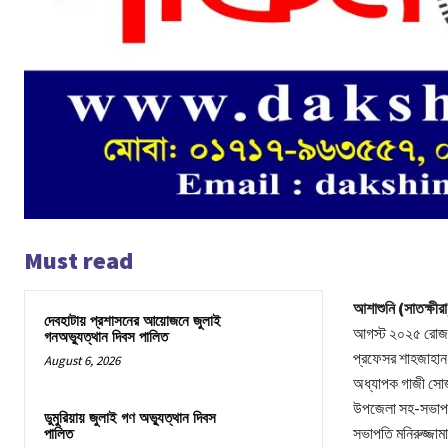
Must read
আশাশুনি (সাতক্ষীরা
দেবহাটায় প্রশাসনের আয়োজনে জুলাই
আগস্ট ২০২৫ রোজ ম
গনঅভ্যুত্থান দিবস পালিত
প্রফেসর শাহজাহান
August 6, 2026
অধ্যাপক গাজী সোজ
উপজেলা সহ-সভাপতি 
ডুমুরিয়ায় জুলাই গণ অভ্যুত্থান দিবস
সভাপতি মনিরুজ্জাম
পালিত