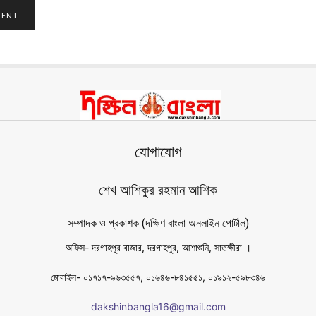
যোগাযোগ
শেখ আশিকুর রহমান আশিক
সম্পাদক ও প্রকাশক (দক্ষিণ বাংলা অনলাইন পোর্টাল)
অফিস- দরগাহপুর বাজার, দরগাহপুর, আশাশুনি, সাতক্ষীরা ।
মোবাইল- ০১৭১৭-৯৬৩৫৫৭, ০১৬৪৬-৮৪১৫৫১, ০১৯১২-৫৯৮৩৪৬
dakshinbangla16@gmail.com