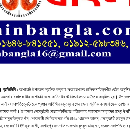
) প্রতিনিধি :
আশাশুনি উপজেলা শ্রমিক কল্যাণ ফেডারেশনের মাসিক দায়িত্বশীল বৈঠক অনুষ্
ঙ্গলবার বিকাল ৪ টায় আশাশুনি আল-আমিন ট্রাস্ট মিলনায়তনে এ বৈঠক অনুষ্ঠিত হয়। উপজে
 আলীর সভাপতিত্বে বৈঠকে প্রধান অতিথির বক্তব্য রাখেন জেলা শ্রমিক কল্যাণ ফেডারেশনে
ায়েত আলী। উপজেলা সেক্রেটারী বোরহানউদ্দিনের পরিচালনায় সমাবেশে অন্যদের মধ্যে উপস
মাসুম বিল্লাহ খাঁন, শোভনালী ইউনিয়ন সভাপতি মাওঃ খোরশেদ আলম, সেক্রেটারী মইনুল ইসল
ান, সেক্রেটারি ইউসুফ আলী, দরগাহপুর সভাপতি ডাক্তার বুলবুল আহমেদ, বড়দল সভাপতি হাবিবু